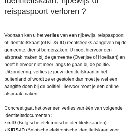
Identiteitskaart, rijbewijs of
n
reispaspoort verloren ?
h
o
u
d
Voortaan kan u het
verlies
van een rijbewijs, reispaspoort
g
of identiteitskaart (of KIDS-ID) rechtstreeks aangeven bij de
a
gemeente, dienst burgerzaken. U moet hiervoor een
a
afspraak maken bij de gemeente (Overijse of Hoeilaart) en
n
hoeft hiervoor niet meer langs te gaan bij de politie.
Uitzondering: verlies je jouw identiteitskaart in het
buitenland of wordt ze er gestolen dan moet je wel een
aangifte doen bij de politie! Hiervoor moet je een online
afspraak maken.
Concreet gaat het over een verlies van één van volgende
identiteitsdocumenten :
•
e-ID
(Belgische elektronische identiteitskaarten),
•
KIDS-ID
(Belgische elektronische identiteitskaart voor