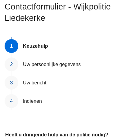
n
Contactformulier - Wijkpolitie
h
Liedekerke
o
u
d
g
Keuzehulp
a
a
Uw persoonlijke gegevens
n
Uw bericht
Indienen
Heeft u dringende hulp van de politie nodig?