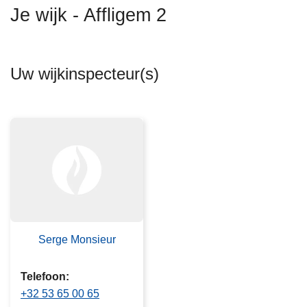
n
Je wijk - Affligem 2
h
o
u
Uw wijkinspecteur(s)
d
g
a
a
n
Serge Monsieur
Telefoon
+32 53 65 00 65