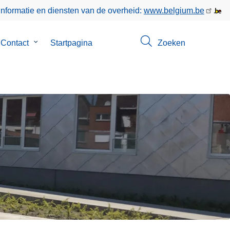
informatie en diensten van de overheid:
www.belgium.be
menu
Contact
Submenu
Startpagina
Zoeken
van
Contact