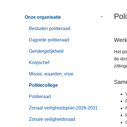
n
h
Poli
Onze organisatie
Submenu
o
van
u
Besluiten politieraad
Onze
d
organisatie
Werk
g
Dagorde politieraad
a
Gendergelijkheid
Het po
a
de dos
n
Korpschef
zittin
Missie, waarden, visie
Same
Politiecollege
Politieraad
Zonaal veiligheidsplan 2026-2031
Zonale veiligheidsraad