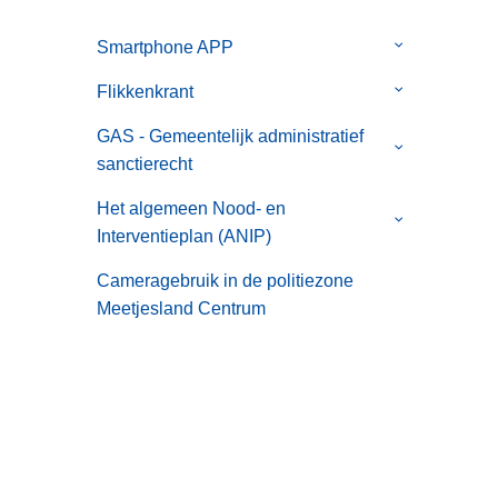
Smartphone APP
Submenu
van
Flikkenkrant
Submenu
Smartphone
van
APP
GAS - Gemeentelijk administratief
Flikkenkrant
Submenu
sanctierecht
van
GAS
Het algemeen Nood- en
Submenu
-
Interventieplan (ANIP)
van
Gemeentelijk
Het
Cameragebruik in de politiezone
administratief
algemeen
Meetjesland Centrum
sanctierecht
Nood-
en
Interventiepl
(ANIP)