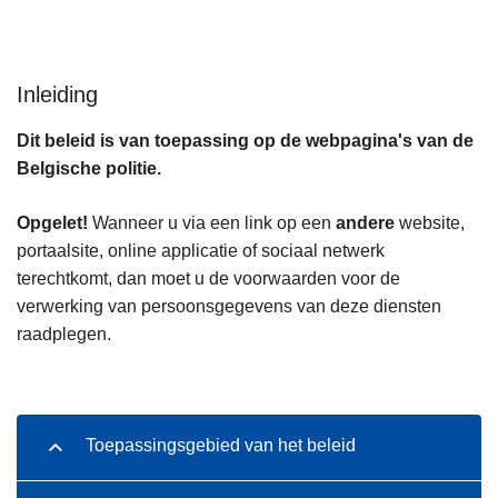
n
h
o
Inleiding
u
d
Dit beleid is van toepassing op de webpagina's van de
g
Belgische politie.
a
a
Opgelet!
Wanneer u via een link op een
andere
website,
n
portaalsite, online applicatie of sociaal netwerk
terechtkomt, dan moet u de voorwaarden voor de
verwerking van persoonsgegevens van deze diensten
raadplegen.
Toepassingsgebied van het beleid