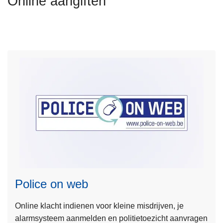
Online aangiften
n
h
o
u
d
g
a
a
n
L
e
e
Police on web
s
m
Online klacht indienen voor kleine misdrijven, je
e
alarmsysteem aanmelden en politietoezicht aanvragen
e