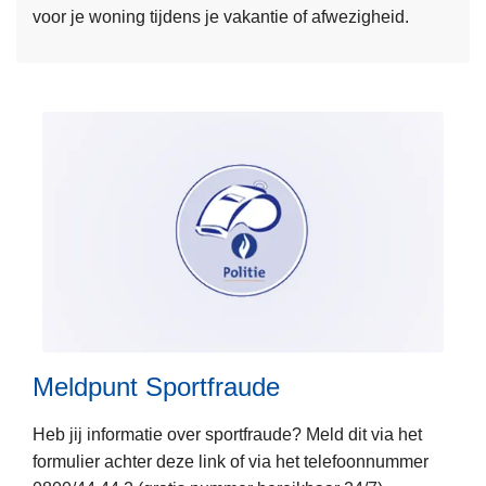
voor je woning tijdens je vakantie of afwezigheid.
r
o
v
e
r
P
o
l
i
c
e
L
o
e
n
e
w
Meldpunt Sportfraude
s
e
m
b
Heb jij informatie over sportfraude? Meld dit via het
e
formulier achter deze link of via het telefoonnummer
e