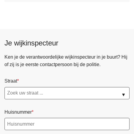
f
v
r
e
a
r
u
M
d
e
e
Je wijkinspecteur
l
d
p
Ken je de verantwoordelijke wijkinspecteur in je buurt? Hij
u
of zij is je eerste contactpersoon bij de politie.
n
t
Straat
f
r
▼
a
u
Huisnummer
d
e