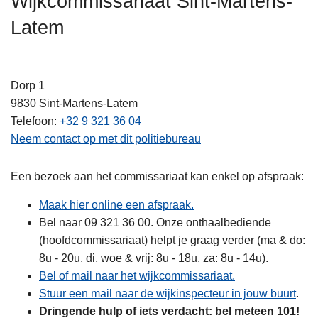
Wijkcommissariaat Sint-Martens-
n
Latem
h
o
u
d
Dorp 1
g
9830
Sint-Martens-Latem
a
Telefoon
+32 9 321 36 04
a
Neem contact op met dit politiebureau
n
Een bezoek aan het commissariaat kan enkel op afspraak:
Maak hier online een afspraak.
Bel naar 09 321 36 00. Onze onthaalbediende
(hoofdcommissariaat) helpt je graag verder (ma & do:
8u - 20u, di, woe & vrij: 8u - 18u, za: 8u - 14u).
Bel of mail naar het wijkcommissariaat.
Stuur een mail naar de wijkinspecteur in jouw buurt
.
Dringende hulp of iets verdacht: bel meteen 101!