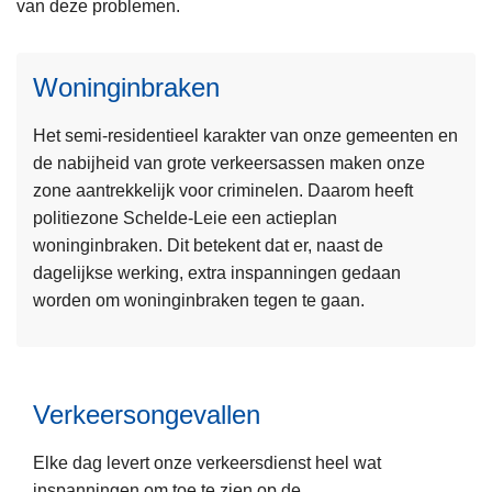
van deze problemen.
Woninginbraken
L
Het semi-residentieel karakter van onze gemeenten en
e
de nabijheid van grote verkeersassen maken onze
e
zone aantrekkelijk voor criminelen. Daarom heeft
s
politiezone Schelde-Leie een actieplan
m
woninginbraken. Dit betekent dat er, naast de
e
dagelijkse werking, extra inspanningen gedaan
e
worden om woninginbraken tegen te gaan.
r
o
v
e
Verkeersongevallen
r
W
Elke dag levert onze verkeersdienst heel wat
o
inspanningen om toe te zien op de