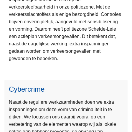
n
verkeersleefbaarheid in onze politiezone. Met de
L
i
verkeersslachtoffers als enige bezorgdheid. Controles
e
n
blijven onvermijdelijk, aangevuld met sensibilisering
e
g
en vorming. Daarom heeft politiezone Schelde-Leie
s
i
een actieplan verkeersongevallen. Dit betekent dat,
m
n
naast de dagelijkse werking, extra inspanningen
e
b
gedaan worden om verkeersongevallen met
e
r
gewonden te beperken.
r
a
o
k
v
e
e
n
Cybercrime
L
r
e
V
Naast de reguliere werkzaamheden doen we extra
e
e
inspanningen om deze vorm van criminaliteit in te
s
r
dijken. We focussen ons daarbij vooral op een
m
k
verbetering van de elementen waarop wij als lokale
e
e
politie grip hebben: preventie, de opvang van
e