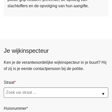
e
slachtoffers en de opvolging van hun aangifte.
r
r
o
s
v
o
e
n
r
g
C
e
y
v
Je wijkinspecteur
b
a
e
l
r
Ken je de verantwoordelijke wijkinspecteur in je buurt? Hij
l
c
of zij is je eerste contactpersoon bij de politie.
e
r
n
i
Straat
m
e
▼
Huisnummer