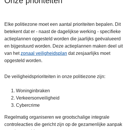
Onze prioriteiten
n
h
o
Elke politiezone moet een aantal prioriteiten bepalen. Dit
u
betekent dat er - naast de dagelijkse werking - specifieke
d
actieplannen opgesteld worden die jaarlijks geëvalueerd
g
en bijgestuurd worden. Deze actieplannen maken deel uit
a
van het
zonaal veiligheidsplan
dat zesjaarlijks moet
a
opgesteld worden.
n
De veiligheidsprioriteiten in onze politiezone zijn:
Woninginbraken
Verkeersonveiligheid
Cybercrime
Regelmatig organiseren we grootschalige integrale
controleacties die gericht zijn op de gezamenlijke aanpak