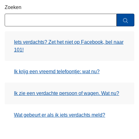
n
Zoeken
h
o
u
d
Iets verdachts? Zet het niet op Facebook, bel naar
g
101!
a
a
n
Ik krijg een vreemd telefoontje: wat nu?
Ik zie een verdachte persoon of wagen. Wat nu?
Wat gebeurt er als ik iets verdachts meld?