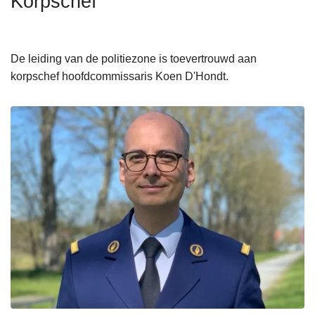
Korpschef
n
h
o
De leiding van de politiezone is toevertrouwd aan
u
korpschef hoofdcommissaris Koen D'Hondt.
d
g
a
a
n