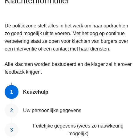
Klachtenformulier
n
h
o
De politiezone stelt alles in het werk om haar opdrachten
u
zo goed mogelijk uit te voeren. Met het oog op continue
d
verbetering staat ze open voor klachten van burgers over
g
een interventie of een contact met haar diensten.
a
a
Alle klachten worden bestudeerd en de klager zal hierover
n
feedback krijgen.
Keuzehulp
Uw persoonlijke gegevens
Feitelijke gegevens (wees zo nauwkeurig
mogelijk)