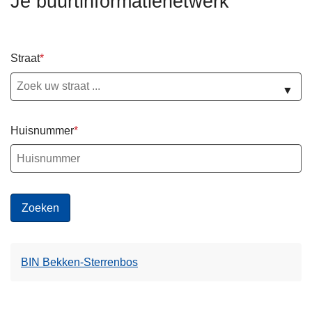
Je buurtinformatienetwerk
n
h
o
Straat
u
d
▼
g
a
Huisnummer
a
n
BIN Bekken-Sterrenbos