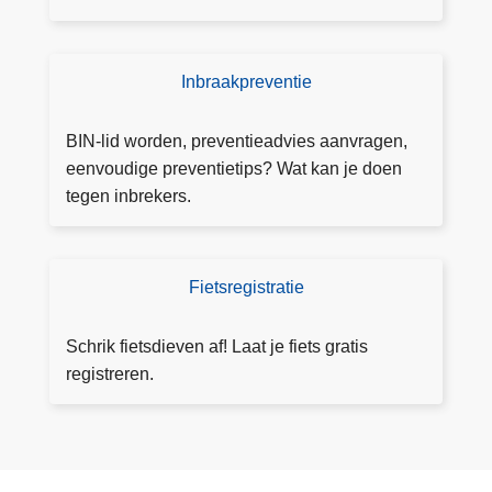
i
n
c
i
h
n
Inbraakpreventie
G
t
g
r
a
v
a
BIN-lid worden, preventieadvies aanvragen,
a
a
ti
eenvoudige preventietips? Wat kan je doen
n
n
s
tegen inbrekers.
v
u
e
r
i
n
a
t
v
Fietsregistratie
A
g
d
ri
a
e
e
j
n
n
Schrik fietsdieven af! Laat je fiets gratis
l
b
v
registreren.
u
lij
r
c
v
a
h
e
a
t
n
g