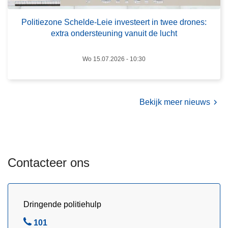
e
t
z
Politiezone Schelde-Leie investeert in twee drones:
h
extra ondersteuning vanuit de lucht
o
-
n
D
e
Wo 15.07.2026 - 10:30
e
S
P
c
i
h
n
Bekijk meer nieuws
e
t
l
e
d
e
Contacteer ons
-
L
e
i
Dringende politiehulp
e
B
101
i