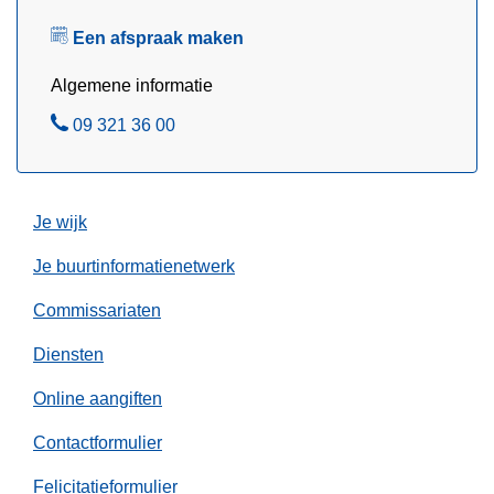
e
n
Een afspraak maken
l
v
e
Algemene informatie
s
B
09 321 36 00
t
e
e
l
e
r
Je wijk
t
Je buurtinformatienetwerk
i
n
Commissariaten
t
w
Diensten
e
Online aangiften
e
d
Contactformulier
r
Felicitatieformulier
o