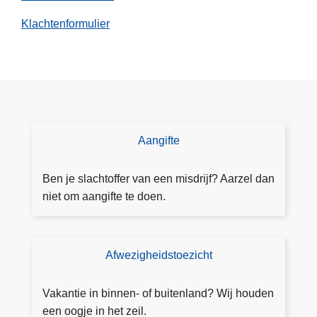
n
Klachtenformulier
e
s
:
e
x
t
r
Aangifte
D
a
o
o
e
Ben je slachtoffer van een misdrijf? Aarzel dan
n
a
niet om aangifte te doen.
d
a
e
n
r
g
Afwezigheidstoezicht
T
s
ift
o
t
e
e
Vakantie in binnen- of buitenland? Wij houden
e
z
een oogje in het zeil.
u