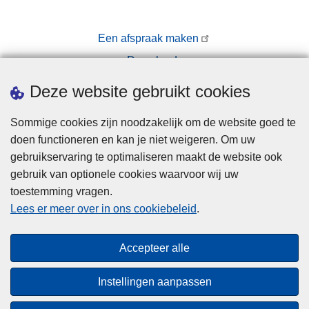
d
fi
e
Een afspraak maken
t
Downloads
s
r
Pers
Deze website gebruikt cookies
e
g
Sommige cookies zijn noodzakelijk om de website goed te
i
doen functioneren en kan je niet weigeren. Om uw
s
gebruikservaring te optimaliseren maakt de website ook
tr
gebruik van optionele cookies waarvoor wij uw
a
toestemming vragen.
Disclaimer
ti
Lees er meer over in ons cookiebeleid
.
Privacy
e
Cookies
Accepteer alle
Toegankelijkheid
Instellingen aanpassen
© 2026 Politie.be