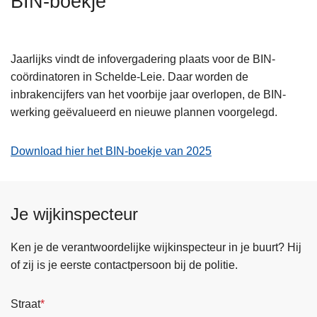
BIN-boekje
n
h
o
Jaarlijks vindt de infovergadering plaats voor de BIN-
u
coördinatoren in Schelde-Leie. Daar worden de
d
inbrakencijfers van het voorbije jaar overlopen, de BIN-
g
werking geëvalueerd en nieuwe plannen voorgelegd.
a
a
Download hier het BIN-boekje van 2025
n
Je wijkinspecteur
Ken je de verantwoordelijke wijkinspecteur in je buurt? Hij
of zij is je eerste contactpersoon bij de politie.
Straat