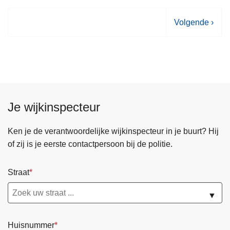
V
Volgende ›
o
l
g
e
n
d
Je wijkinspecteur
e
p
Ken je de verantwoordelijke wijkinspecteur in je buurt? Hij
a
of zij is je eerste contactpersoon bij de politie.
g
i
Straat
n
a
▼
Huisnummer