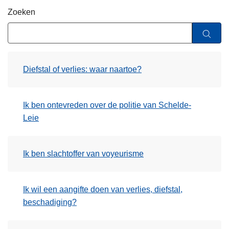
n
Zoeken
h
o
u
d
Diefstal of verlies: waar naartoe?
g
a
a
Ik ben ontevreden over de politie van Schelde-
n
Leie
Ik ben slachtoffer van voyeurisme
Ik wil een aangifte doen van verlies, diefstal,
beschadiging?