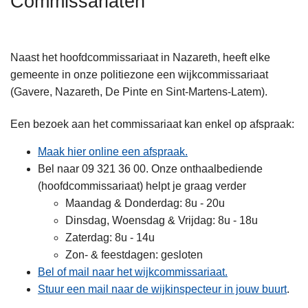
Commissariaten
n
h
o
Naast het hoofdcommissariaat in Nazareth, heeft elke
u
gemeente in onze politiezone een wijkcommissariaat
d
(Gavere, Nazareth, De Pinte en Sint-Martens-Latem).
g
a
Een bezoek aan het commissariaat kan enkel op afspraak:
a
n
Maak hier online een afspraak.
Bel naar 09 321 36 00. Onze onthaalbediende
(hoofdcommissariaat) helpt je graag verder
Maandag & Donderdag: 8u - 20u
Dinsdag, Woensdag & Vrijdag: 8u - 18u
Zaterdag: 8u - 14u
Zon- & feestdagen: gesloten
L
Bel of mail naar het wijkcommissariaat.
e
Stuur een mail naar de wijkinspecteur in jouw buurt
.
e