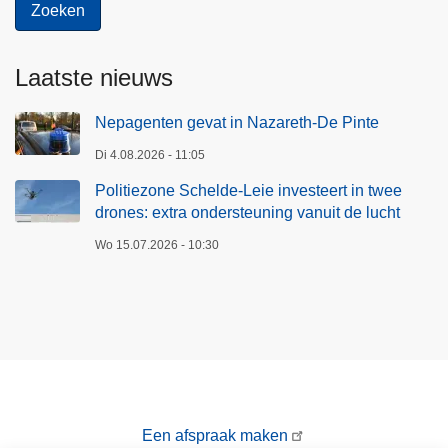
h
i
n
Laatste nieuws
t
-
Nepagenten gevat in Nazareth-De Pinte
M
a
Di 4.08.2026 - 11:05
r
Politiezone Schelde-Leie investeert in twee
t
drones: extra ondersteuning vanuit de lucht
e
Wo 15.07.2026 - 10:30
n
s
-
L
a
t
e
m
Een afspraak maken