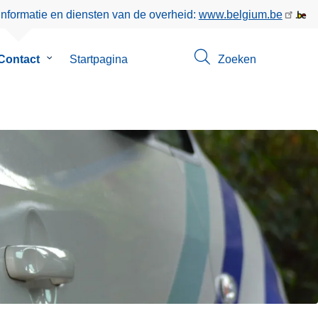
informatie en diensten van de overheid:
www.belgium.be
enu
Contact
Submenu
Startpagina
Zoeken
van
Contact