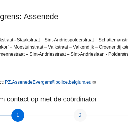
kgrens: Assenede
kstraat - Staakstraat – Sint-Andriespolderstraat – Schattemanstr
nkorf – Moestuinstraat – Valkstraat – Valkendijk – Groenendijkst
ennestraat – Sint-Andriesstraat – Sint-Andrieslaan - Polderstra
ten
s
ct:
PZ.AssenedeEvergem@police.belgium.eu
 contact op met de coördinator