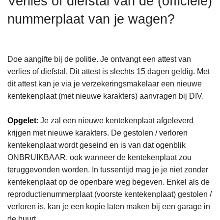
Verlies of diefstal van de (officiële)
n
nummerplaat van je wagen?
h
o
u
d
Doe aangifte bij de politie. Je ontvangt een attest van
g
verlies of diefstal. Dit attest is slechts 15 dagen geldig. Met
a
dit attest kan je via je verzekeringsmakelaar een nieuwe
a
kentekenplaat (met nieuwe karakters) aanvragen bij DIV.
n
Opgelet
: Je zal een nieuwe kentekenplaat afgeleverd
krijgen met nieuwe karakters. De gestolen / verloren
kentekenplaat wordt geseind en is van dat ogenblik
ONBRUIKBAAR, ook wanneer de kentekenplaat zou
teruggevonden worden. In tussentijd mag je je niet zonder
kentekenplaat op de openbare weg begeven. Enkel als de
reproductienummerplaat (voorste kentekenplaat) gestolen /
verloren is, kan je een kopie laten maken bij een garage in
de buurt.