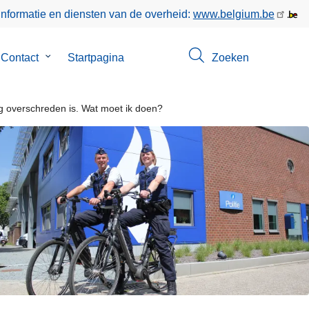
informatie en diensten van de overheid:
www.belgium.be
menu
Contact
Submenu
Startpagina
Zoeken
van
Contact
 overschreden is. Wat moet ik doen?