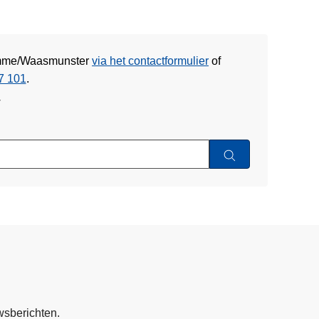
Hamme/Waasmunster
via het contactformulier
of
7 101
.
w
wsberichten.