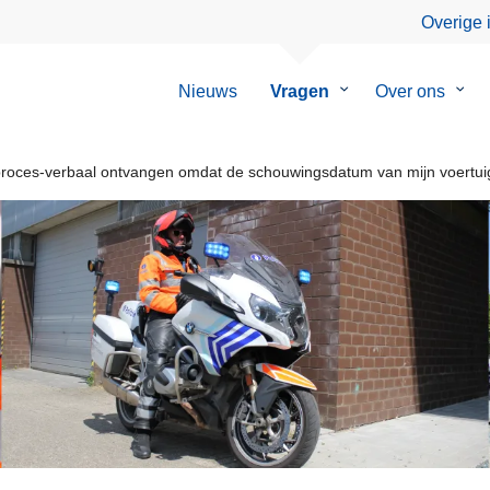
Overige 
Nieuws
Vragen
Submenu
Over ons
Sub
van
van
Vragen
Over
ons
roces-verbaal ontvangen omdat de schouwingsdatum van mijn voertuig