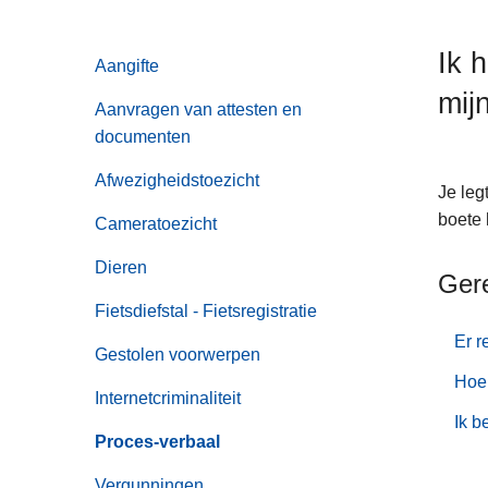
n
h
Ik 
Aangifte
o
mij
u
Aanvragen van attesten en
d
documenten
g
a
Afwezigheidstoezicht
Je leg
a
boete 
Cameratoezicht
n
Dieren
Ger
Fietsdiefstal - Fietsregistratie
Er r
Gestolen voorwerpen
Hoe 
Internetcriminaliteit
Ik b
Proces-verbaal
Vergunningen