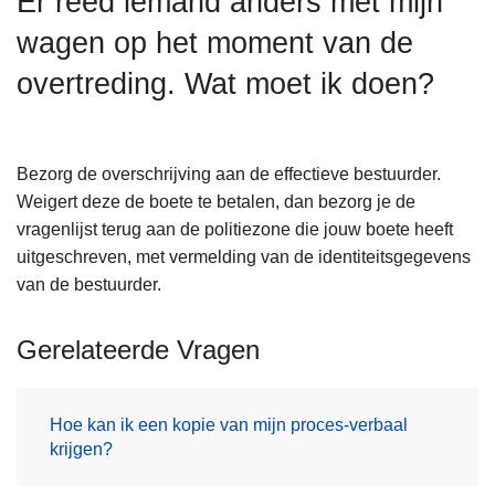
Er reed iemand anders met mijn
n
wagen op het moment van de
h
o
overtreding. Wat moet ik doen?
u
d
g
Bezorg de overschrijving aan de effectieve bestuurder.
a
Weigert deze de boete te betalen, dan bezorg je de
a
vragenlijst terug aan de politiezone die jouw boete heeft
n
uitgeschreven, met vermelding van de identiteitsgegevens
van de bestuurder.
Gerelateerde Vragen
Hoe kan ik een kopie van mijn proces-verbaal
krijgen?