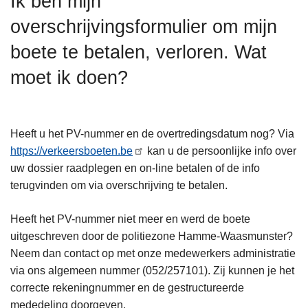
Ik ben mijn
n
overschrijvingsformulier om mijn
h
o
boete te betalen, verloren. Wat
u
moet ik doen?
d
g
a
a
Heeft u het PV-nummer en de overtredingsdatum nog? Via
n
https://verkeersboeten.be
kan u de persoonlijke info over
uw dossier raadplegen en on-line betalen of de info
terugvinden om via overschrijving te betalen.
Heeft het PV-nummer niet meer en werd de boete
uitgeschreven door de politiezone Hamme-Waasmunster?
Neem dan contact op met onze medewerkers administratie
via ons algemeen nummer (052/257101). Zij kunnen je het
correcte rekeningnummer en de gestructureerde
mededeling doorgeven.