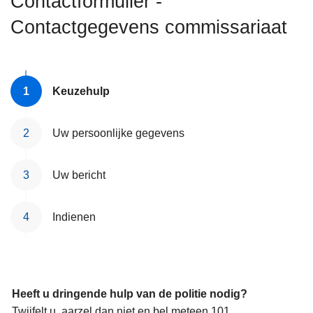
Contactformulier -
n
Contactgegevens commissariaat
h
o
u
d
Keuzehulp
g
a
a
Uw persoonlijke gegevens
n
Uw bericht
Indienen
Heeft u dringende hulp van de politie nodig?
Twijfelt u, aarzel dan niet en bel meteen 101.