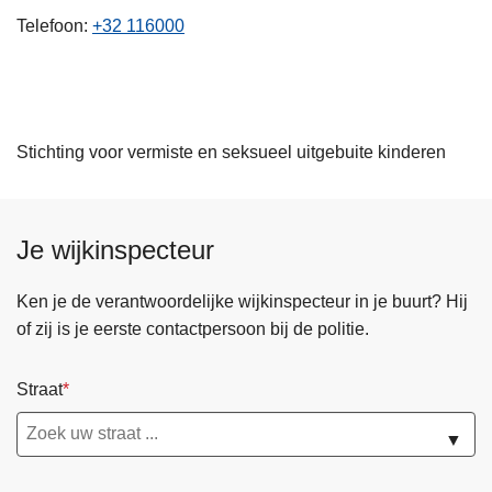
n
Telefoon
+32 116000
h
o
u
d
Stichting voor vermiste en seksueel uitgebuite kinderen
g
a
a
n
Je wijkinspecteur
Ken je de verantwoordelijke wijkinspecteur in je buurt? Hij
of zij is je eerste contactpersoon bij de politie.
Straat
▼