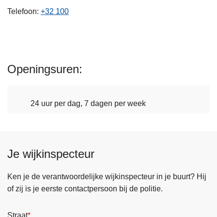
n
Telefoon
+32 100
h
o
u
d
Openingsuren
g
a
a
24 uur per dag, 7 dagen per week
n
Je wijkinspecteur
Ken je de verantwoordelijke wijkinspecteur in je buurt? Hij
of zij is je eerste contactpersoon bij de politie.
Straat