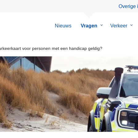
Overige 
Nieuws
Vragen
Submenu
Verkeer
Su
van
van
Vragen
Ver
arkeerkaart voor personen met een handicap geldig?