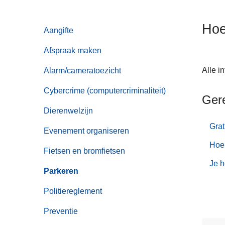
n
h
Hoe
Aangifte
o
u
Afspraak maken
d
g
Alle i
Alarm/cameratoezicht
a
Cybercrime (computercriminaliteit)
a
Ger
n
Dierenwelzijn
Grat
Evenement organiseren
Hoe
Fietsen en bromfietsen
Je h
Parkeren
Politiereglement
Preventie