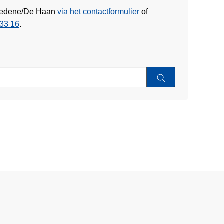
 Bredene/De Haan
via het contactformulier
of
33 16
.
w