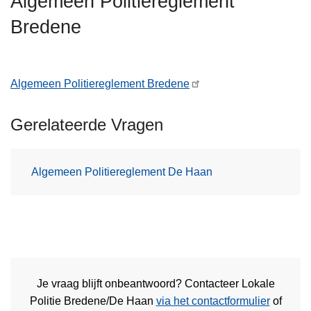
Algemeen Politiereglement
n
Bredene
h
o
u
d
Algemeen Politiereglement Bredene
g
a
Gerelateerde Vragen
a
n
Algemeen Politiereglement De Haan
Je vraag blijft onbeantwoord? Contacteer Lokale
Politie Bredene/De Haan
via het contactformulier
of