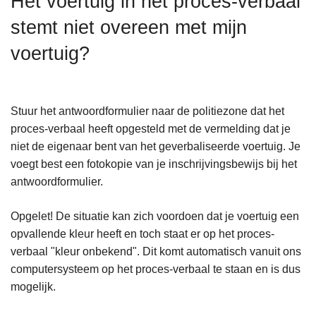
Het voertuig in het proces-verbaal
n
stemt niet overeen met mijn
h
o
voertuig?
u
d
g
Stuur het antwoordformulier naar de politiezone dat het
a
proces-verbaal heeft opgesteld met de vermelding dat je
a
niet de eigenaar bent van het geverbaliseerde voertuig. Je
n
voegt best een fotokopie van je inschrijvingsbewijs bij het
antwoordformulier.
Opgelet! De situatie kan zich voordoen dat je voertuig een
opvallende kleur heeft en toch staat er op het proces-
verbaal "kleur onbekend". Dit komt automatisch vanuit ons
computersysteem op het proces-verbaal te staan en is dus
mogelijk.