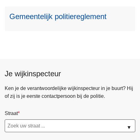
e
Gemeentelijk politiereglement
e
r
o
v
e
r
G
e
Je wijkinspecteur
m
e
Ken je de verantwoordelijke wijkinspecteur in je buurt? Hij
e
of zij is je eerste contactpersoon bij de politie.
n
t
Straat
e
l
▼
i
j