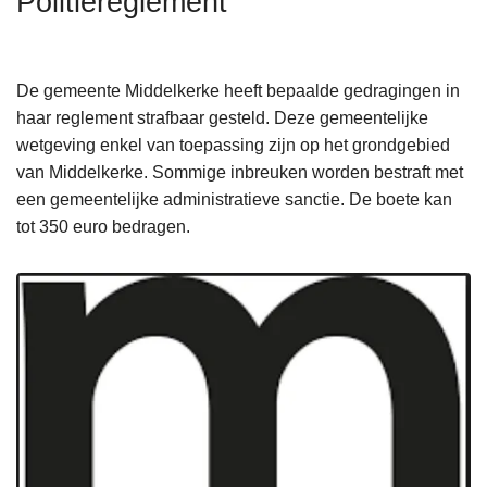
Politiereglement
n
h
o
De gemeente Middelkerke heeft bepaalde gedragingen in
u
haar reglement strafbaar gesteld. Deze gemeentelijke
d
wetgeving enkel van toepassing zijn op het grondgebied
g
van Middelkerke. Sommige inbreuken worden bestraft met
a
een gemeentelijke administratieve sanctie. De boete kan
a
tot 350 euro bedragen.
n