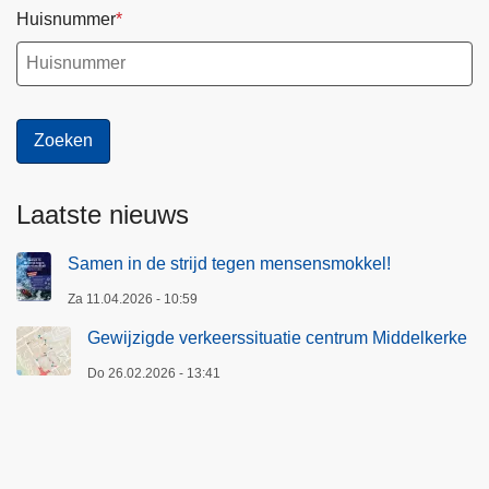
Huisnummer
k
p
o
l
i
t
i
Laatste nieuws
e
r
Samen in de strijd tegen mensensmokkel!
e
g
Za 11.04.2026 - 10:59
l
Gewijzigde verkeerssituatie centrum Middelkerke
e
Do 26.02.2026 - 13:41
m
e
n
t