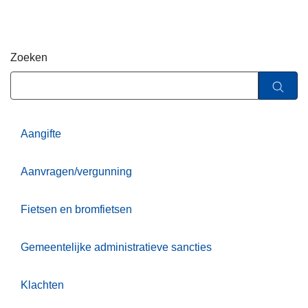
n
h
o
Zoeken
u
d
g
a
a
Aangifte
n
Aanvragen/vergunning
Fietsen en bromfietsen
Gemeentelijke administratieve sancties
Klachten