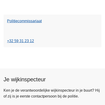
s
m
e
Politiecommissariaat
e
r
o
v
+32 59 31 23 12
e
r
P
o
l
i
Je wijkinspecteur
t
i
Ken je de verantwoordelijke wijkinspecteur in je buurt? Hij
e
of zij is je eerste contactpersoon bij de politie.
c
o