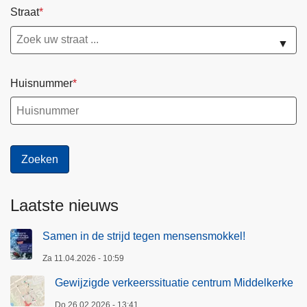
Straat
m
m
▼
i
s
Huisnummer
s
a
r
i
a
a
t
Laatste nieuws
Samen in de strijd tegen mensensmokkel!
Za 11.04.2026 - 10:59
Gewijzigde verkeerssituatie centrum Middelkerke
Do 26.02.2026 - 13:41