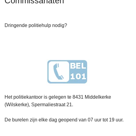
Commissariaten
n
h
o
Dringende politiehulp nodig?
u
d
g
a
a
n
Het politiekantoor is gelegen te 8431 Middelkerke
(Wilskerke), Spermaliestraat 21.
De burelen zijn elke dag geopend van 07 uur tot 19 uur.