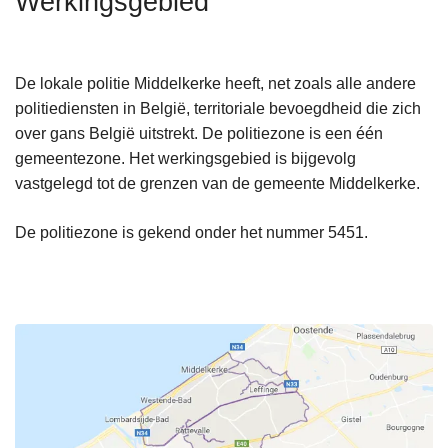
Werkingsgebied
n
h
o
De lokale politie Middelkerke heeft, net zoals alle andere
u
politiediensten in België, territoriale bevoegdheid die zich
d
over gans België uitstrekt. De politiezone is een één
g
gemeentezone. Het werkingsgebied is bijgevolg
a
vastgelegd tot de grenzen van de gemeente Middelkerke.
a
n
De politiezone is gekend onder het nummer 5451.