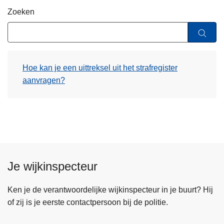
n
Zoeken
h
o
u
d
Hoe kan je een uittreksel uit het strafregister
g
aanvragen?
a
a
n
Je wijkinspecteur
Ken je de verantwoordelijke wijkinspecteur in je buurt? Hij
of zij is je eerste contactpersoon bij de politie.