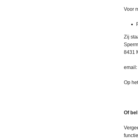
Voor m
Zij st
Sperma
8431 
email
Op het
Of bel
Vergee
functie