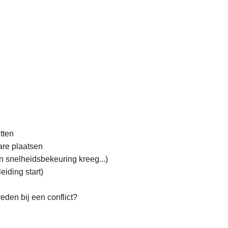
itten
are plaatsen
n snelheidsbekeuring kreeg...)
eiding start)
eden bij een conflict?