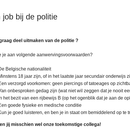
job bij de politie
j graag deel uitmaken van de politie ?
e je aan volgende aanwervingsvoorwaarden?
an
ent
De Belgische nationaliteit
Minstens 18 jaar zijn, of in het laatste jaar secundair onderwijs z
Een verzorgd voorkomen: geen piercings of tatoeages op zichtb
Van onbesproken gedag zijn (wat niet wil zeggen dat je nooit ee
In het bezit van een rijbewijs B (op het ogenblik dat je aan de opl
Een goede fysieke en medische conditie
Kun je goed luisteren, en ben je in staat om bemiddelend op te tr
en jij misschien wel onze toekomstige collega!