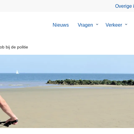
Overige 
Nieuws
Vragen
Submenu
Verkeer
Sub
van
van
Vragen
Verk
b bij de politie