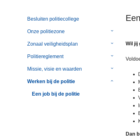
n
h
Een 
Besluiten politiecollege
o
u
Onze politiezone
Submenu
d
van
g
Wil ji
Zonaal veiligheidsplan
Submenu
Onze
a
van
politiezone
Politiereglement
Submenu
Voldo
a
Zonaal
van
n
veiligheidspl
Missie, visie en waarden
Submenu
Politiereglem
van
Werken bij de politie
Submenu
Missie,
van
visie
Een job bij de politie
Werken
en
bij
waarden
de
politie
Dan b