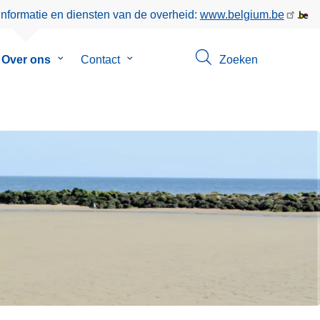
informatie en diensten van de overheid:
www.belgium.be
menu
Over ons
Submenu
Contact
Submenu
Zoeken
van
van
eer
Over
Contact
ons