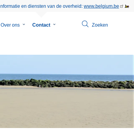
informatie en diensten van de overheid:
www.belgium.be
menu
Over ons
Submenu
Contact
Submenu
Zoeken
van
van
eer
Over
Contact
ons