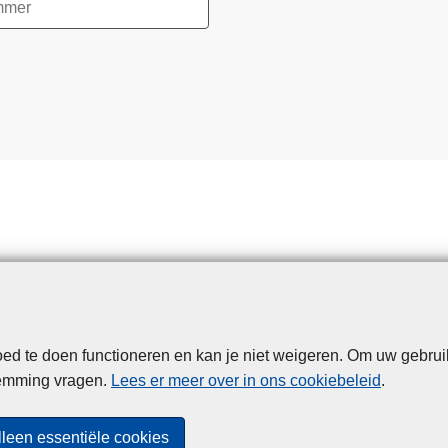
d te doen functioneren en kan je niet weigeren. Om uw gebrui
Disclaimer
Privacy
Cookies
Toegankelijkheid
temming vragen.
Lees er meer over in ons cookiebeleid
.
© 2026 Politie.be
lleen essentiële cookies