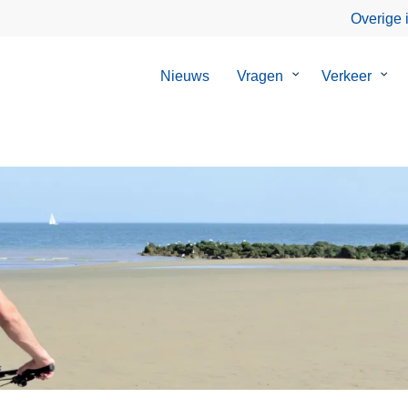
Overige 
Nieuws
Vragen
Submenu
Verkeer
Sub
van
van
Vragen
Verk