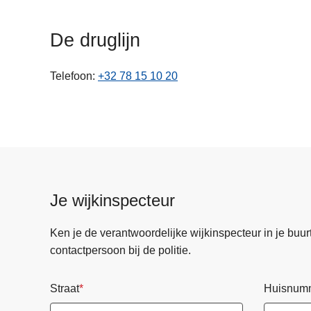
n
h
De druglijn
o
u
Telefoon
+32 78 15 10 20
d
g
a
a
n
Je wijkinspecteur
Ken je de verantwoordelijke wijkinspecteur in je buurt? 
contactpersoon bij de politie.
Straat
Huisnum