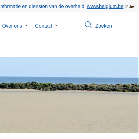
informatie en diensten van de overheid:
www.belgium.be
bmenu
Over ons
Submenu
Contact
Submenu
Zoeken
van
van
keer
Over
Contact
ons