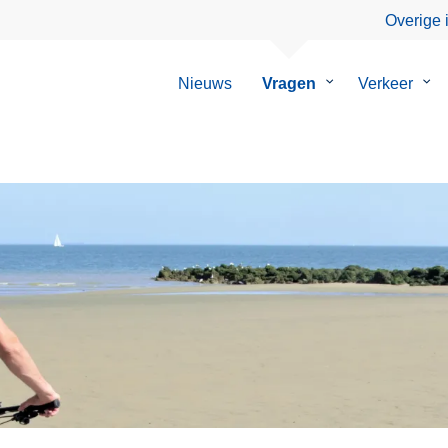
Overige 
Nieuws
Vragen
Submenu
Verkeer
Su
van
van
Vragen
Ver