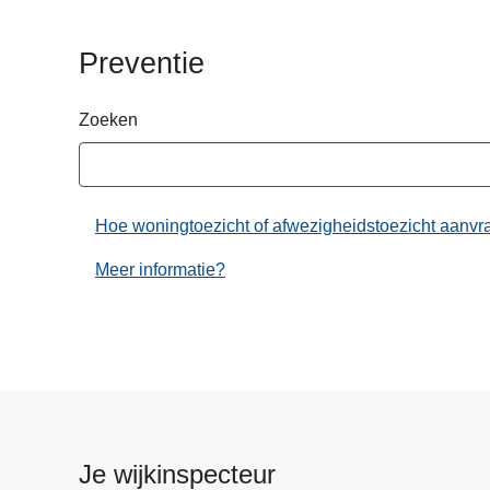
n
h
Preventie
o
u
Zoeken
d
g
a
a
Hoe woningtoezicht of afwezigheidstoezicht aanv
n
Meer informatie?
Je wijkinspecteur