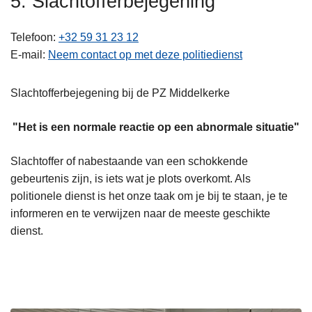
5. Slachtofferbejegening
n
h
Telefoon
+32 59 31 23 12
o
E-mail
Neem contact op met deze politiedienst
u
d
Slachtofferbejegening bij de PZ Middelkerke
g
a
"Het is een normale reactie op een abnormale situatie"
a
n
Slachtoffer of nabestaande van een schokkende
gebeurtenis zijn, is iets wat je plots overkomt. Als
politionele dienst is het onze taak om je bij te staan, je te
informeren en te verwijzen naar de meeste geschikte
dienst.