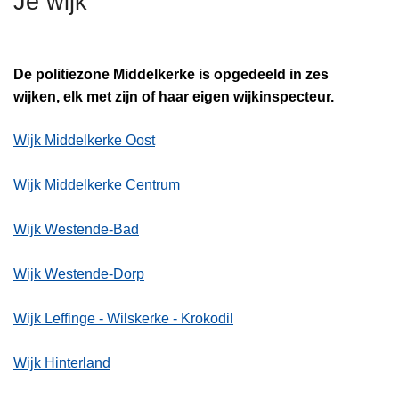
Je wijk
n
h
o
De politiezone Middelkerke is opgedeeld in zes
u
wijken, elk met zijn of haar eigen wijkinspecteur.
d
g
Wijk Middelkerke Oost
a
a
Wijk Middelkerke Centrum
n
Wijk Westende-Bad
Wijk Westende-Dorp
Wijk Leffinge - Wilskerke - Krokodil
Wijk Hinterland