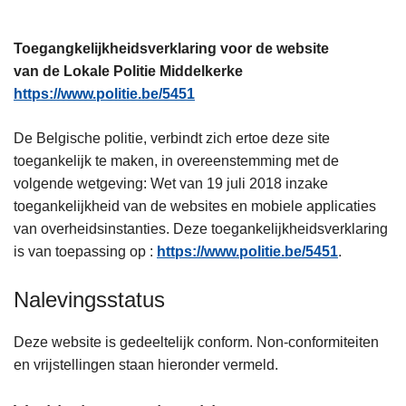
n
h
Toegangkelijkheidsverklaring voor de website
o
van de Lokale Politie Middelkerke
u
https://www.politie.be/5451
d
g
De Belgische politie, verbindt zich ertoe deze site
a
toegankelijk te maken, in overeenstemming met de
a
volgende wetgeving: Wet van 19 juli 2018 inzake
n
toegankelijkheid van de websites en mobiele applicaties
van overheidsinstanties. Deze toegankelijkheidsverklaring
is van toepassing op :
https://www.politie.be/5451
.
Nalevingsstatus
Deze website is gedeeltelijk conform. Non-conformiteiten
en vrijstellingen staan hieronder vermeld.