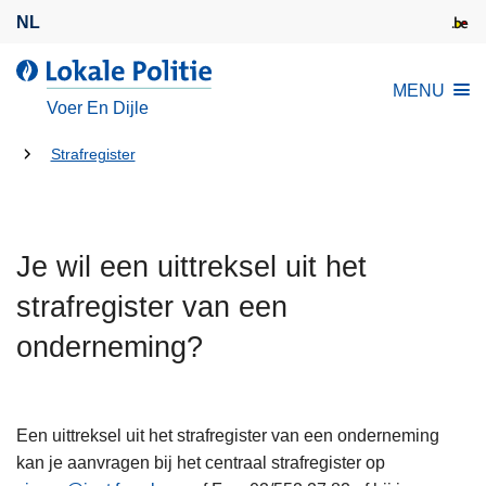
O
NL
v
e
d
MENU
r
e
Voer En Dijle
s
L
l
U
o
Strafregister
a
k
bent
a
a
hier:
n
l
e
Je wil een uittreksel uit het
e
n
P
strafregister van een
n
o
a
onderneming?
l
a
i
r
t
d
i
Een uittreksel uit het strafregister van een onderneming
e
e
kan je aanvragen bij het centraal strafregister op
i