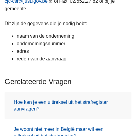
cjc-csr@just.fgov.be
of Fax: 02/552.27.82 of bij je
n
gemeente.
h
o
Dit zijn de gegevens die je nodig hebt:
u
d
naam van de onderneming
g
ondernemingsnummer
a
adres
a
reden van de aanvraag
n
Gerelateerde Vragen
Hoe kan je een uittreksel uit het strafregister
aanvragen?
Je woont niet meer in België maar wil een
uittreksel uit het strafregister?