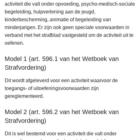
activiteit die valt onder opvoeding, psycho-medisch-sociale
n
begeleiding, hulpverlening aan de jeugd,
h
kinderbescherming, animatie of begeleiding van
o
minderjarigen. Er zijn ook geen speciale voorwaarden in
u
verband met het strafblad vastgesteld om de activiteit uit te
d
oefenen.
g
a
Model 1 (art. 596.1 van het Wetboek van
a
Strafvordering)
n
Dit wordt afgeleverd voor een activiteit waarvoor de
toegangs- of uitoefeningsvoorwaarden zijn
gereglementeerd.
Model 2 (art. 596.2 van het Wetboek van
Strafvordering)
Dit is wel bestemd voor een activiteit die valt onder