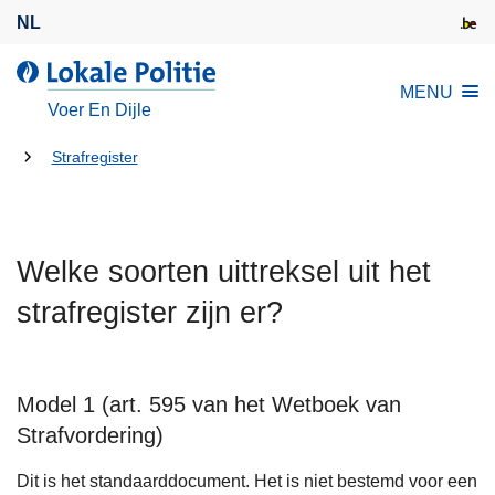
O
NL
v
e
d
MENU
r
e
Voer En Dijle
s
L
l
U
o
Strafregister
a
k
bent
a
a
hier:
n
l
e
Welke soorten uittreksel uit het
e
n
P
strafregister zijn er?
n
o
a
l
a
i
r
Model 1 (art. 595 van het Wetboek van
t
d
Strafvordering)
i
e
e
Dit is het standaarddocument. Het is niet bestemd voor een
i