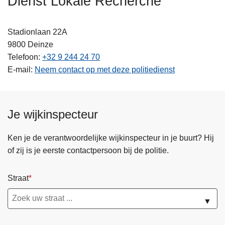
Dienst Lokale Recherche
n
h
Stadionlaan 22A
o
9800
Deinze
u
Telefoon
+32 9 244 24 70
d
E-mail
Neem contact op met deze politiedienst
g
a
a
n
Je wijkinspecteur
Ken je de verantwoordelijke wijkinspecteur in je buurt? Hij
of zij is je eerste contactpersoon bij de politie.
Straat
▼