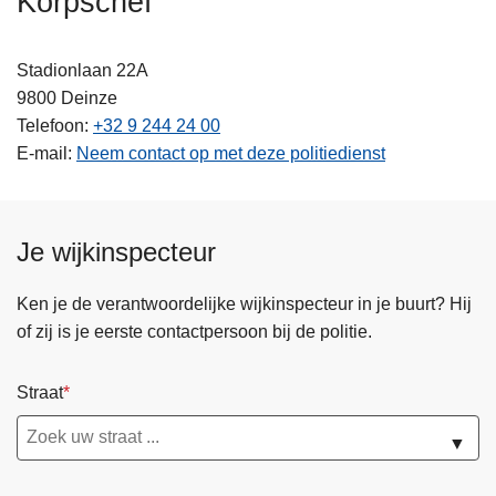
Korpschef
n
h
Stadionlaan 22A
o
9800
Deinze
u
Telefoon
+32 9 244 24 00
d
E-mail
Neem contact op met deze politiedienst
g
a
a
n
Je wijkinspecteur
Ken je de verantwoordelijke wijkinspecteur in je buurt? Hij
of zij is je eerste contactpersoon bij de politie.
Straat
▼