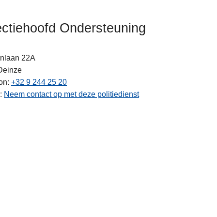
ectiehoofd Ondersteuning
onlaan 22A
Deinze
on
+32 9 244 25 20
ten
Neem contact op met deze politiedienst