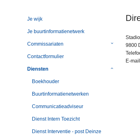
n
h
Dir
Je wijk
o
u
Je buurtinformatienetwerk
d
Stadi
g
Commissariaten
Submenu
9800
a
van
Telefo
Contactformulier
a
Commissaria
E-mail
n
Diensten
Submenu
van
Boekhouder
Diensten
Buurtinformatienetwerken
Communicatieadviseur
Dienst Intern Toezicht
Dienst Interventie - post Deinze