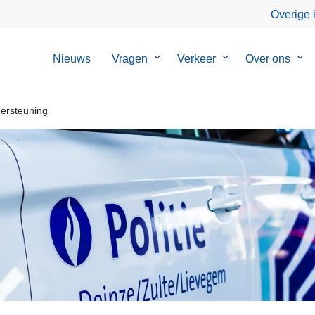
Overige 
Nieuws
Vragen
Submenu
Verkeer
Submenu
Over ons
Su
van
van
van
Vragen
Verkeer
Ove
ons
ersteuning