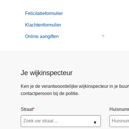
Felicitatieformulier
Klachtenformulier
Online aangiften
Submenu
van
Online
aangiften
Je wijkinspecteur
Ken je de verantwoordelijke wijkinspecteur in je buurt? 
contactpersoon bij de politie.
Straat
Huisnum
▼