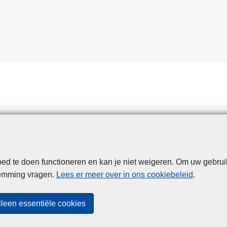
d te doen functioneren en kan je niet weigeren. Om uw gebrui
Disclaimer
Privacy
Cookies
Toegankelijkheid
temming vragen.
Lees er meer over in ons cookiebeleid
.
© 2026 Politie.be
lleen essentiële cookies