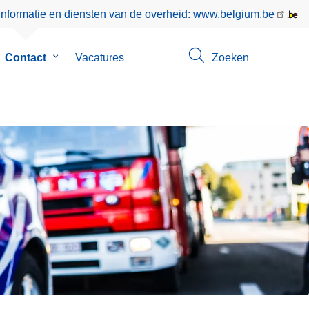
informatie en diensten van de overheid:
www.belgium.be
bmenu
Contact
Submenu
Vacatures
Zoeken
van
r
Contact