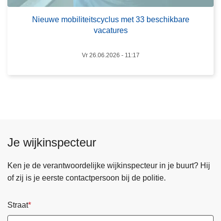
t
Nieuwe mobiliteitscyclus met 33 beschikbare
e
vacatures
i
t
Vr 26.06.2026 - 11:17
s
c
y
c
l
u
s
Je wijkinspecteur
m
e
Ken je de verantwoordelijke wijkinspecteur in je buurt? Hij
t
of zij is je eerste contactpersoon bij de politie.
3
3
Straat
b