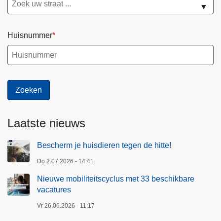
e
▼
s
c
Huisnummer
h
i
k
b
a
r
e
Laatste nieuws
v
a
Bescherm je huisdieren tegen de hitte!
c
a
Do 2.07.2026 - 14:41
t
Nieuwe mobiliteitscyclus met 33 beschikbare
u
vacatures
r
Vr 26.06.2026 - 11:17
e