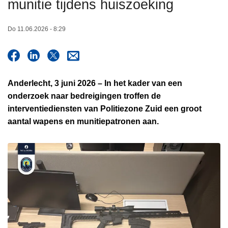
munitie tijdens huiszoeking
n
h
Do 11.06.2026 - 8:29
o
u
d
g
Anderlecht, 3 juni 2026 – In het kader van een
a
onderzoek naar bedreigingen troffen de
a
interventiediensten van Politiezone Zuid een groot
n
aantal wapens en munitiepatronen aan.