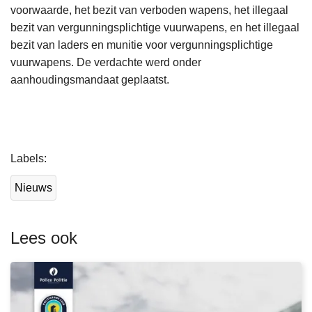
voorwaarde, het bezit van verboden wapens, het illegaal
bezit van vergunningsplichtige vuurwapens, en het illegaal
bezit van laders en munitie voor vergunningsplichtige
vuurwapens. De verdachte werd onder
aanhoudingsmandaat geplaatst.
L
Labels
e
e
Nieuws
s
m
e
Lees ook
e
r
o
v