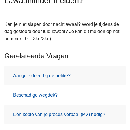
Lawaaihinder melden?
n
h
o
Kan je niet slapen door nachtlawaai? Word je tijdens de
u
dag gestoord door luid lawaai? Je kan dit melden op het
d
nummer 101 (24u/24u).
g
a
Gerelateerde Vragen
a
n
Aangifte doen bij de politie?
Beschadigd wegdek?
Een kopie van je proces-verbaal (PV) nodig?