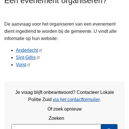
Een evenement organiseren?
n
h
o
De aanvraag voor het organiseren van een evenement
u
dient ingediend te worden bij de gemeente. U vindt alle
d
informatie op hun website:
g
a
Anderlecht
a
Sint-Gillis
n
Vorst
Je vraag blijft onbeantwoord? Contacteer Lokale
Politie Zuid
via het contactformulier
.
Of zoek opnieuw
Zoeken