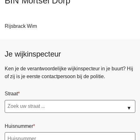
BIN Mortsel Dorp
n
h
o
Rijsbrack
Wim
u
d
g
a
Je wijkinspecteur
a
n
Ken je de verantwoordelijke wijkinspecteur in je buurt? Hij
of zij is je eerste contactpersoon bij de politie.
Straat
▼
Huisnummer