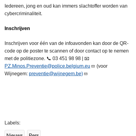
Iedereen, jong en oud kan immers slachtoffer worden van
cybercriminaliteit.
Inschrijven
Inschrijven voor één van de infoavonden kan door de QR-
code op de poster te scannen of door contact op te nemen
met de politiezone. 📞 03 451 98 98 | 📧
PZ.Minos.Preventie@police.belgium.eu
(voor
Wijnegem:
preventie@wijnegem.be)
L
Labels
e
e
Nieuws
Pers