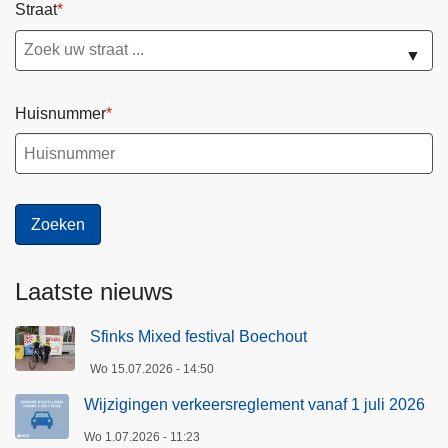
Straat
M
i
▼
n
o
s
Huisnummer
l
a
n
c
e
e
r
Laatste nieuws
t
v
Sfinks Mixed festival Boechout
e
Wo 15.07.2026 - 14:50
r
Wijzigingen verkeersreglement vanaf 1 juli 2026
k
e
Wo 1.07.2026 - 11:23