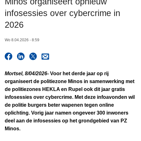
Minos organiseert opnieuw
n
infosessies over cybercrime in
h
o
2026
u
d
Wo 8.04.2026 - 8:59
g
a
a
n
Mortsel, 8/04/2026
-
Voor het derde jaar op rij
organiseert de politiezone Minos in samenwerking met
de politiezones HEKLA en Rupel ook dit jaar gratis
infosessies over cybercrime. Met deze infoavonden wil
de politie burgers beter wapenen tegen online
oplichting. Vorig jaar namen ongeveer 300 inwoners
deel aan de infosessies op het grondgebied van PZ
Minos.