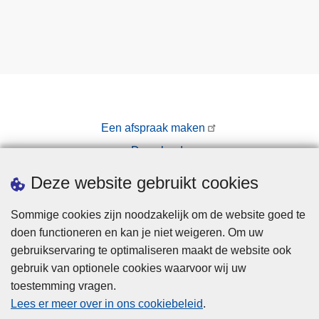
e
r
s
v
i
d
e
Een afspraak maken
o
Downloads
v
o
Pers
Deze website gebruikt cookies
o
r
Sommige cookies zijn noodzakelijk om de website goed te
j
doen functioneren en kan je niet weigeren. Om uw
o
gebruikservaring te optimaliseren maakt de website ook
n
gebruik van optionele cookies waarvoor wij uw
g
toestemming vragen.
Disclaimer
e
Lees er meer over in ons cookiebeleid
.
f
Privacy