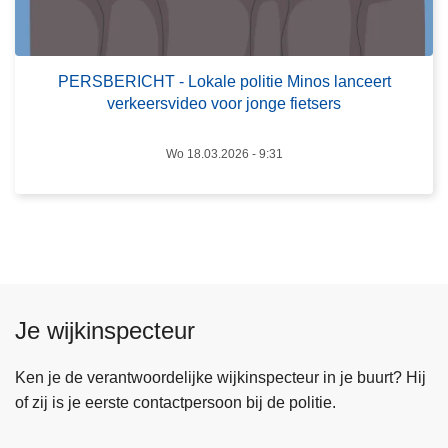
I
o
C
r
H
z
PERSBERICHT - Lokale politie Minos lanceert
T
e
verkeersvideo voor jonge fietsers
-
l
L
f
Wo 18.03.2026 - 9:31
o
s
k
t
a
a
l
n
e
d
p
i
o
g
Je wijkinspecteur
l
e
i
n
Ken je de verantwoordelijke wijkinspecteur in je buurt? Hij
t
of zij is je eerste contactpersoon bij de politie.
i
e