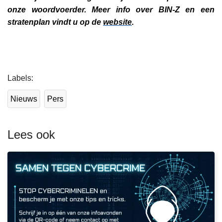
onze woordvoerder. Meer info over BIN-Z en een
stratenplan vindt u op de
website
.
L
Labels
e
e
Nieuws
Pers
s
m
e
Lees ook
e
r
o
v
e
r
P