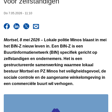
voor zelfstandigen
n
h
Do 7.05.2026 - 11:10
o
u
d
g
Mortsel, 8 mei 2026 –
Lokale politie Minos blaast in mei
a
het BIN-Z nieuw leven in. Een BIN-Z is een
a
Buurtinformatienetwerk (BIN) specifiek gericht op
n
zelfstandigen en ondernemers. Het is een
gestructureerde samenwerking waarmee lokaal
bestuur Mortsel en PZ Minos het veiligheidsgevoel, de
sociale controle en de aangename winkelomgeving in
een commerciële buurt wil verhogen.