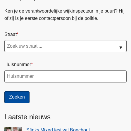
r
i
Ken je de verantwoordelijke wijkinspecteur in je buurt? Hij
t
t
of zij is je eerste contactpersoon bij de politie.
o
i
p
e
n
Straat
M
i
i
▼
e
n
u
o
w
s
Huisnummer
i
l
n
a
f
n
o
c
s
e
e
e
s
r
Laatste nieuws
s
t
i
v
Sfinks Mixed festival Boechout