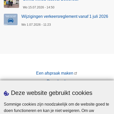
e
e
Wo 15.07.2026 - 14:50
s
r
Wijzigingen verkeersreglement vanaf 1 juli 2026
o
k
v
e
Wo 1.07.2026 - 11:23
e
e
r
r
c
s
y
v
b
i
e
d
r
e
Een afspraak maken
c
o
r
Downloads
v
i
o
Pers
Deze website gebruikt cookies
m
o
e
r
Sommige cookies zijn noodzakelijk om de website goed te
i
j
doen functioneren en kan je niet weigeren. Om uw
n
o