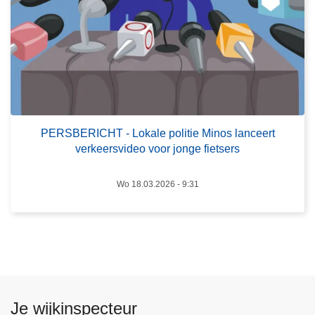
z
S
o
B
n
E
e
R
M
I
i
C
n
H
o
PERSBERICHT - Lokale politie Minos lanceert
T
verkeersvideo voor jonge fietsers
s
-
o
L
r
Wo 18.03.2026 - 9:31
o
g
k
a
a
n
l
i
e
s
p
e
o
Je wijkinspecteur
e
l