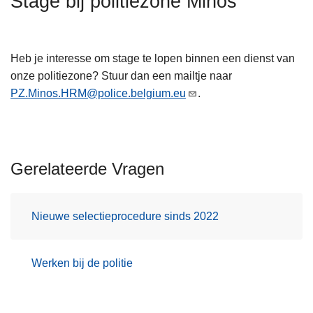
Stage bij politiezone Minos
n
h
o
Heb je interesse om stage te lopen binnen een dienst van
u
onze politiezone? Stuur dan een mailtje naar
d
PZ.Minos.HRM@police.belgium.eu
.
g
a
a
n
Gerelateerde Vragen
Nieuwe selectieprocedure sinds 2022
Werken bij de politie